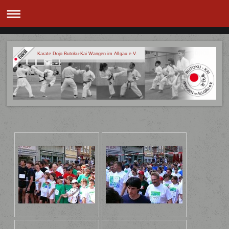
Karate Dojo Butoku-Kai Wangen im Allgäu e.V.