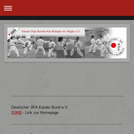
Karate Dojo Butoku-Kai Wangen im Allgäu e.V.
Deutscher JKA-Karate Bund e.V.
DJKB
- Link zur Homepage