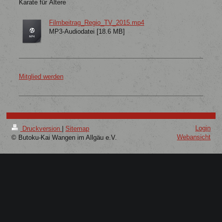
Karate für Ältere
Filmbeitrag_Regio_TV_2015.mp4
MP3-Audiodatei [18.6 MB]
Mitglied werden
Login
Druckversion
|
Sitemap
Webansicht
© Butoku-Kai Wangen im Allgäu e.V.