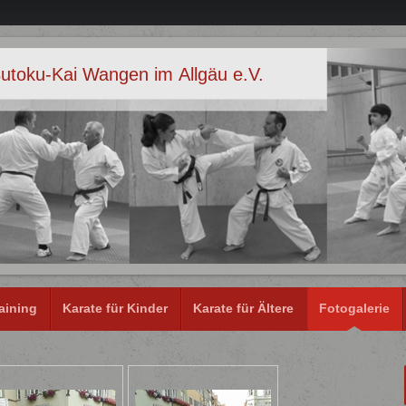
utoku-Kai Wangen im Allgäu e.V.
aining
Karate für Kinder
Karate für Ältere
Fotogalerie