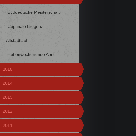
Süddeutsche Meisterschaft
Cupfinale Bregenz
Altstadtlauf
Hüttenwochenende April
2015
2014
2013
2012
2011