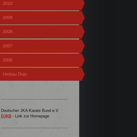
2010
2009
2008
2007
2006
Umbau Dojo
Deutscher JKA-Karate Bund e.V.
DJKB
- Link zur Homepage