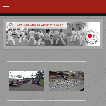
Karate Dojo Butoku-Kai Wangen im Allgäu e.V.