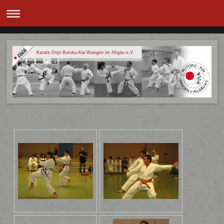
Karate Dojo Butoku-Kai Wangen im Allgäu e.V.