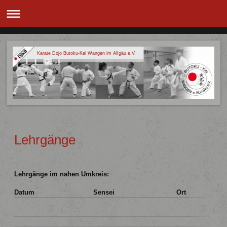
Karate Dojo Butoku-Kai Wangen im Allgäu e.V.
Lehrgänge
Lehrgänge im nahen Umkreis:
Datum
Sensei
Ort
Kon